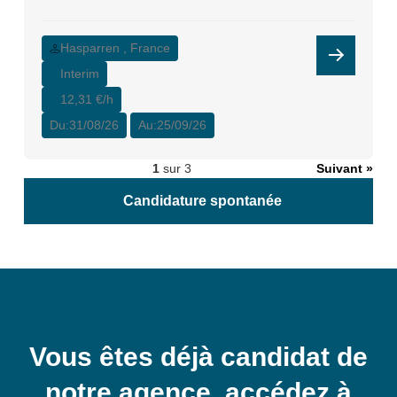
Hasparren , France
Interim
12,31 €/h
Du:
31/08/26
Au:
25/09/26
1
sur 3
Suivant »
Candidature spontanée
Vous êtes déjà candidat de
notre agence, accédez à