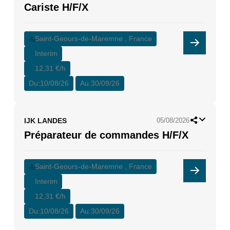
Cariste H/F/X
Saint-Geours-de-Maremne , France
Interim
12,31 €/h
Du:
10/08/26
Au:
30/09/26
IJK LANDES
05/08/2026
Préparateur de commandes H/F/X
Saint-Geours-de-Maremne , France
Interim
12,31 €/h
Du:
10/08/26
Au:
30/09/26