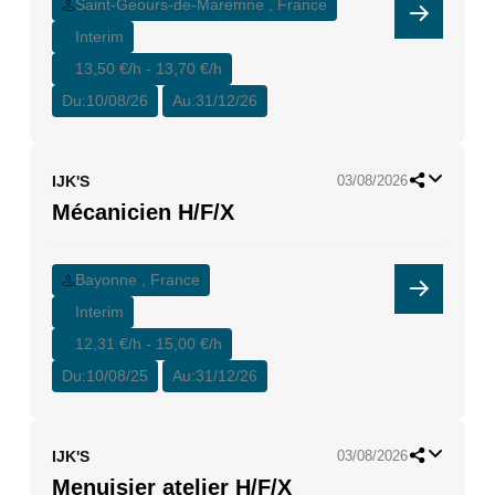
Saint-Geours-de-Maremne , France
Interim
13,50 €/h - 13,70 €/h
Du:
10/08/26
Au:
31/12/26
IJK'S
03/08/2026
Mécanicien H/F/X
Bayonne , France
Interim
12,31 €/h - 15,00 €/h
Du:
10/08/25
Au:
31/12/26
IJK'S
03/08/2026
Menuisier atelier H/F/X