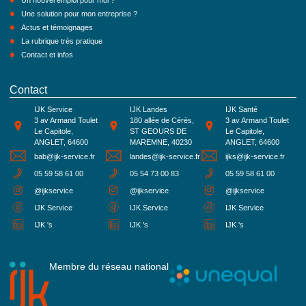
Un nouvel emploi pour moi ?
Une solution pour mon entreprise ?
Actus et témoignages
La rubrique très pratique
Contact et infos
Contact
IJK Service
IJK Landes
IJK Santé
3 av Armand Toulet
180 allée de Cérès,
3 av Armand Toulet
Le Capitole,
ST GEOURS DE
Le Capitole,
ANGLET, 64600
MAREMNE, 40230
ANGLET, 64600
bab@ijk-service.fr
landes@ijk-service.fr
ijks@ijk-service.fr
05 59 58 61 00
05 54 73 00 83
05 59 58 61 00
@ijkservice
@ijkservice
@ijkservice
IJK Service
IJK Service
IJK Service
IJK 's
IJK 's
IJK 's
Membre du réseau national