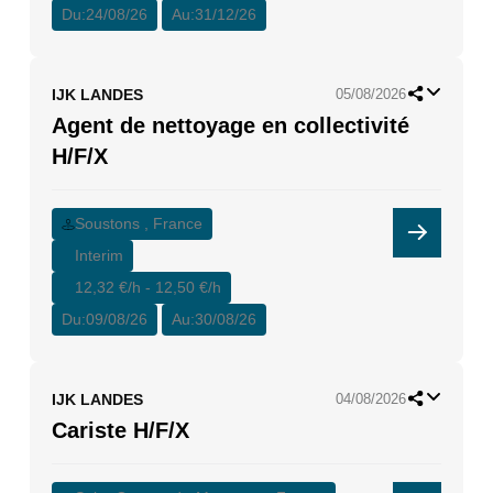
Du:
24/08/26
Au:
31/12/26
IJK LANDES
05/08/2026
Agent de nettoyage en collectivité
H/F/X
Soustons , France
Interim
12,32 €/h - 12,50 €/h
Du:
09/08/26
Au:
30/08/26
IJK LANDES
04/08/2026
Cariste H/F/X