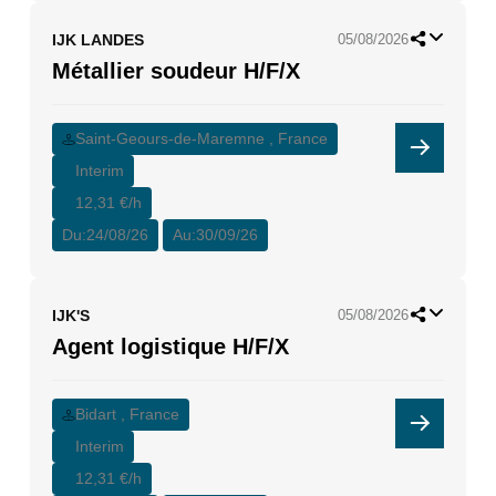
IJK LANDES
05/08/2026
Métallier soudeur H/F/X
Saint-Geours-de-Maremne , France
Interim
12,31 €/h
Du:
24/08/26
Au:
30/09/26
IJK'S
05/08/2026
Agent logistique H/F/X
Bidart , France
Interim
12,31 €/h