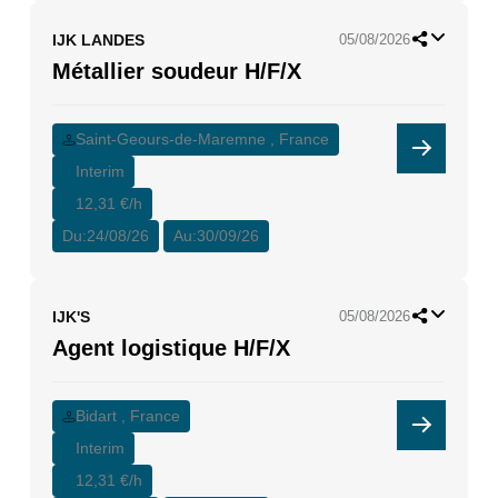
IJK LANDES
05/08/2026
Métallier soudeur H/F/X
Saint-Geours-de-Maremne , France
Interim
12,31 €/h
Du:
24/08/26
Au:
30/09/26
IJK'S
05/08/2026
Agent logistique H/F/X
Bidart , France
Interim
12,31 €/h