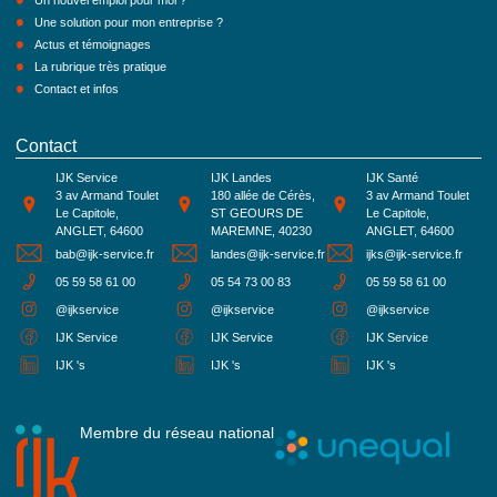
Un nouvel emploi pour moi ?
Une solution pour mon entreprise ?
Actus et témoignages
La rubrique très pratique
Contact et infos
Contact
IJK Service
IJK Landes
IJK Santé
3 av Armand Toulet
180 allée de Cérès,
3 av Armand Toulet
Le Capitole,
ST GEOURS DE
Le Capitole,
ANGLET, 64600
MAREMNE, 40230
ANGLET, 64600
bab@ijk-service.fr
landes@ijk-service.fr
ijks@ijk-service.fr
05 59 58 61 00
05 54 73 00 83
05 59 58 61 00
@ijkservice
@ijkservice
@ijkservice
IJK Service
IJK Service
IJK Service
IJK 's
IJK 's
IJK 's
Membre du réseau national