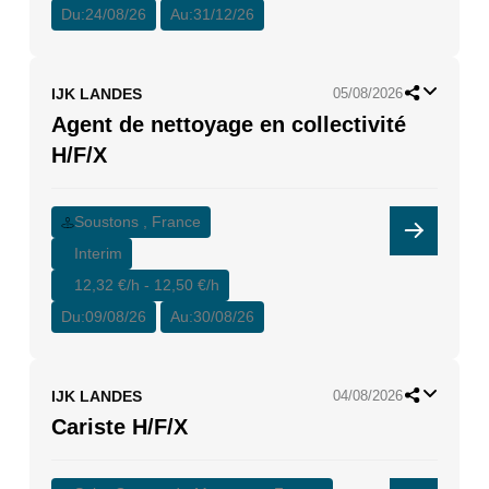
Du:
24/08/26
Au:
31/12/26
IJK LANDES
05/08/2026
Agent de nettoyage en collectivité
H/F/X
Soustons , France
Interim
12,32 €/h - 12,50 €/h
Du:
09/08/26
Au:
30/08/26
IJK LANDES
04/08/2026
Cariste H/F/X