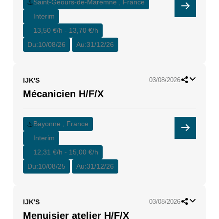
Saint-Geours-de-Maremne , France
Interim
13,50 €/h - 13,70 €/h
Du:
10/08/26
Au:
31/12/26
IJK'S
03/08/2026
Mécanicien H/F/X
Bayonne , France
Interim
12,31 €/h - 15,00 €/h
Du:
10/08/25
Au:
31/12/26
IJK'S
03/08/2026
Menuisier atelier H/F/X