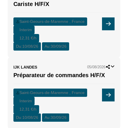
Cariste H/F/X
Saint-Geours-de-Maremne , France
Interim
12,31 €/h
Du:
10/08/26
Au:
30/09/26
IJK LANDES
05/08/2026
Préparateur de commandes H/F/X
Saint-Geours-de-Maremne , France
Interim
12,31 €/h
Du:
10/08/26
Au:
30/09/26