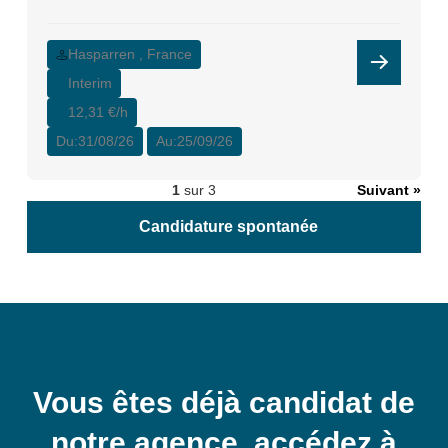
Hasparren , France
Interim
12,31 €/h
Du:
31/08/26
Au:
25/09/26
1
sur 3
Suivant »
Candidature spontanée
Vous êtes déjà candidat de
notre agence, accédez à