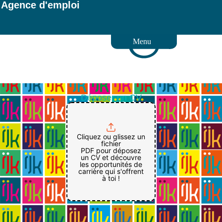
Agence d'emploi
Menu
Déposer un CV
Cliquez ou glissez un
fichier
PDF pour déposez
un CV et découvre
les opportunités de
carrière qui s'offrent
à toi !