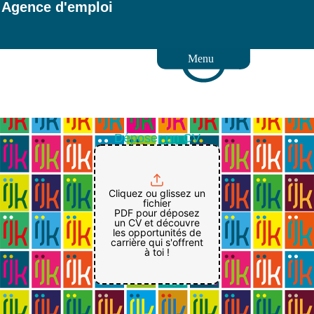
Agence d'emploi
Menu
Déposer un CV
Cliquez ou glissez un
fichier
PDF pour déposez
un CV et découvre
les opportunités de
carrière qui s'offrent
à toi !