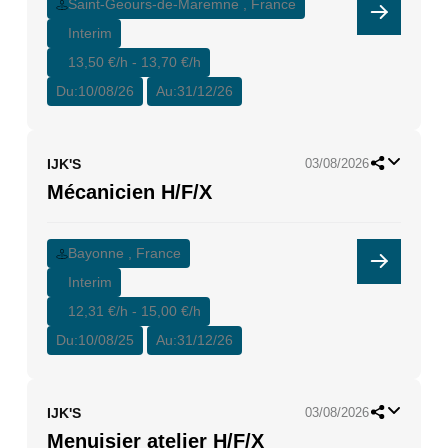
Saint-Geours-de-Maremne , France
Interim
13,50 €/h - 13,70 €/h
Du:
10/08/26
Au:
31/12/26
IJK'S
03/08/2026
Mécanicien H/F/X
Bayonne , France
Interim
12,31 €/h - 15,00 €/h
Du:
10/08/25
Au:
31/12/26
IJK'S
03/08/2026
Menuisier atelier H/F/X