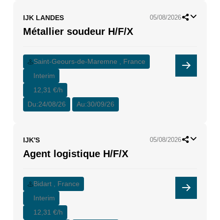
IJK LANDES
05/08/2026
Métallier soudeur H/F/X
Saint-Geours-de-Maremne , France
Interim
12,31 €/h
Du:
24/08/26
Au:
30/09/26
IJK'S
05/08/2026
Agent logistique H/F/X
Bidart , France
Interim
12,31 €/h