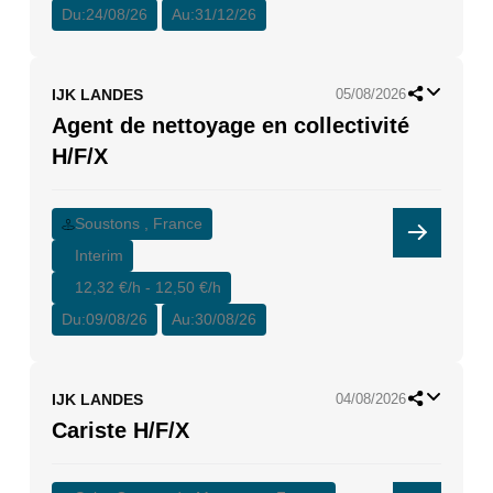
Du:
24/08/26
Au:
31/12/26
IJK LANDES
05/08/2026
Agent de nettoyage en collectivité
H/F/X
Soustons , France
Interim
12,32 €/h - 12,50 €/h
Du:
09/08/26
Au:
30/08/26
IJK LANDES
04/08/2026
Cariste H/F/X