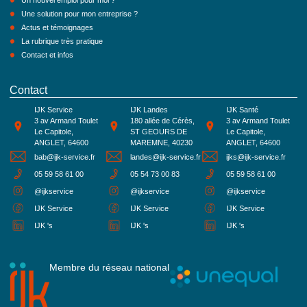
Un nouvel emploi pour moi ?
Une solution pour mon entreprise ?
Actus et témoignages
La rubrique très pratique
Contact et infos
Contact
IJK Service
IJK Landes
IJK Santé
3 av Armand Toulet
180 allée de Cérès,
3 av Armand Toulet
Le Capitole,
ST GEOURS DE
Le Capitole,
ANGLET, 64600
MAREMNE, 40230
ANGLET, 64600
bab@ijk-service.fr
landes@ijk-service.fr
ijks@ijk-service.fr
05 59 58 61 00
05 54 73 00 83
05 59 58 61 00
@ijkservice
@ijkservice
@ijkservice
IJK Service
IJK Service
IJK Service
IJK 's
IJK 's
IJK 's
Membre du réseau national