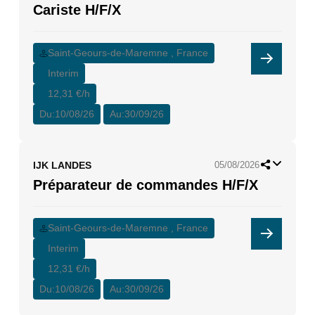
Cariste H/F/X
Saint-Geours-de-Maremne , France
Interim
12,31 €/h
Du:
10/08/26
Au:
30/09/26
IJK LANDES
05/08/2026
Préparateur de commandes H/F/X
Saint-Geours-de-Maremne , France
Interim
12,31 €/h
Du:
10/08/26
Au:
30/09/26