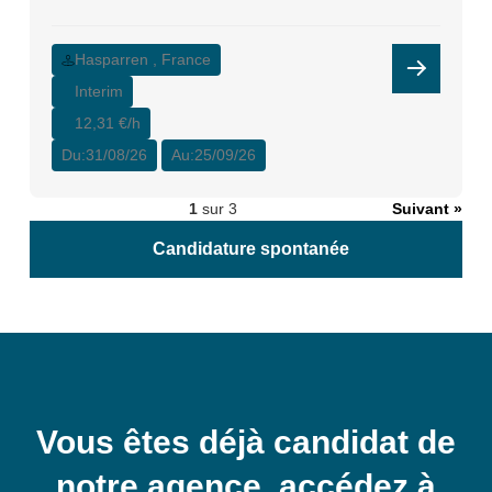
Hasparren , France
Interim
12,31 €/h
Du:
31/08/26
Au:
25/09/26
1
sur 3
Suivant »
Candidature spontanée
Vous êtes déjà candidat de
notre agence, accédez à