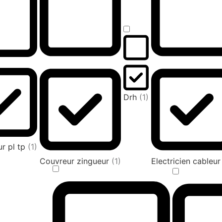
Drh
(1)
r pl tp
(1)
Couvreur zingueur
(1)
Electricien cableu