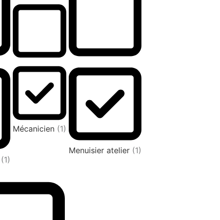
Mécanicien
(1)
Menuisier atelier
(1)
r
(1)