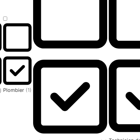
Plombier
(1)
)