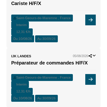
Cariste H/F/X
Saint-Geours-de-Maremne , France
Interim
12,31 €/h
Du:
10/08/26
Au:
30/09/26
IJK LANDES
05/08/2026
Préparateur de commandes H/F/X
Saint-Geours-de-Maremne , France
Interim
12,31 €/h
Du:
10/08/26
Au:
30/09/26