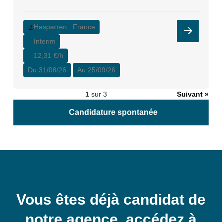
Hasparren , France
Interim
12,31 €/h
Du:
31/08/26
Au:
25/09/26
1
sur 3
Suivant »
Candidature spontanée
Vous êtes déjà candidat de
notre agence, accédez à