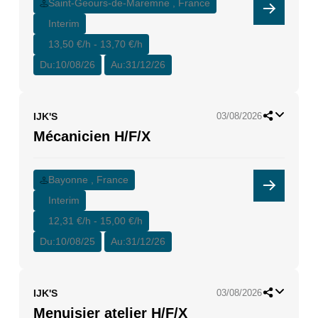
Saint-Geours-de-Maremne , France
Interim
13,50 €/h - 13,70 €/h
Du:
10/08/26
Au:
31/12/26
IJK'S
03/08/2026
Mécanicien H/F/X
Bayonne , France
Interim
12,31 €/h - 15,00 €/h
Du:
10/08/25
Au:
31/12/26
IJK'S
03/08/2026
Menuisier atelier H/F/X