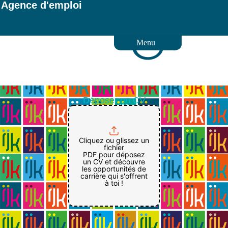
Agence d'emploi
Menu
Déposer un CV
Cliquez ou glissez un
fichier
PDF pour déposez
un CV et découvre
les opportunités de
carrière qui s'offrent
à toi !