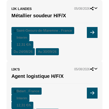
IJK LANDES
05/08/2026
Métallier soudeur H/F/X
Saint-Geours-de-Maremne , France
Interim
12,31 €/h
Du:
24/08/26
Au:
30/09/26
IJK'S
05/08/2026
Agent logistique H/F/X
Bidart , France
Interim
12,31 €/h