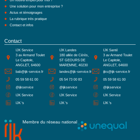
Un nouvel emploi pour moi ?
Une solution pour mon entreprise ?
Actus et témoignages
La rubrique très pratique
Contact et infos
Contact
IJK Service
IJK Landes
IJK Santé
3 av Armand Toulet
180 allée de Cérès,
3 av Armand Toulet
Le Capitole,
ST GEOURS DE
Le Capitole,
ANGLET, 64600
MAREMNE, 40230
ANGLET, 64600
bab@ijk-service.fr
landes@ijk-service.fr
ijks@ijk-service.fr
05 59 58 61 00
05 54 73 00 83
05 59 58 61 00
@ijkservice
@ijkservice
@ijkservice
IJK Service
IJK Service
IJK Service
IJK 's
IJK 's
IJK 's
Membre du réseau national