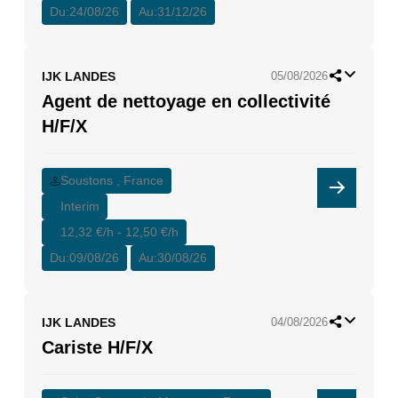
Du:
24/08/26
Au:
31/12/26
IJK LANDES
05/08/2026
Agent de nettoyage en collectivité
H/F/X
Soustons , France
Interim
12,32 €/h - 12,50 €/h
Du:
09/08/26
Au:
30/08/26
IJK LANDES
04/08/2026
Cariste H/F/X