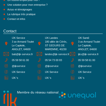
Un nouvel emploi pour moi ?
Une solution pour mon entreprise ?
Actus et témoignages
La rubrique très pratique
Contact et infos
Contact
IJK Service
IJK Landes
IJK Santé
3 av Armand Toulet
180 allée de Cérès,
3 av Armand Toulet
Le Capitole,
ST GEOURS DE
Le Capitole,
ANGLET, 64600
MAREMNE, 40230
ANGLET, 64600
bab@ijk-service.fr
landes@ijk-service.fr
ijks@ijk-service.fr
05 59 58 61 00
05 54 73 00 83
05 59 58 61 00
@ijkservice
@ijkservice
@ijkservice
IJK Service
IJK Service
IJK Service
IJK 's
IJK 's
IJK 's
Membre du réseau national