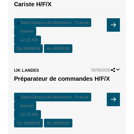
Cariste H/F/X
Saint-Geours-de-Maremne , France
Interim
12,31 €/h
Du:
10/08/26
Au:
30/09/26
IJK LANDES
05/08/2026
Préparateur de commandes H/F/X
Saint-Geours-de-Maremne , France
Interim
12,31 €/h
Du:
10/08/26
Au:
30/09/26