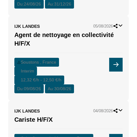
Du:
24/08/26
Au:
31/12/26
IJK LANDES
05/08/2026
Agent de nettoyage en collectivité
H/F/X
Soustons , France
Interim
12,32 €/h - 12,50 €/h
Du:
09/08/26
Au:
30/08/26
IJK LANDES
04/08/2026
Cariste H/F/X