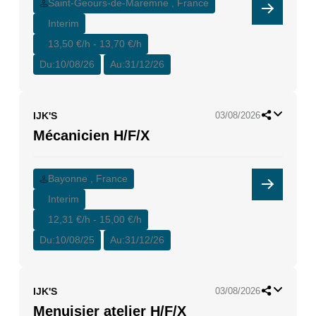
Saint-Geours-de-Maremne , France
Interim
13,50 €/h - 13,70 €/h
Du:
10/08/26
Au:
31/12/26
IJK'S
03/08/2026
Mécanicien H/F/X
Bayonne , France
Interim
12,31 €/h - 15,00 €/h
Du:
10/08/25
Au:
31/12/26
IJK'S
03/08/2026
Menuisier atelier H/F/X