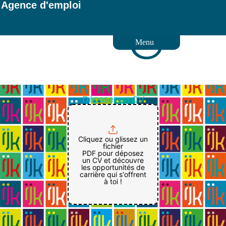
Agence d'emploi
Menu
Déposer un CV
Cliquez ou glissez un
fichier
PDF pour déposez
un CV et découvre
les opportunités de
carrière qui s'offrent
à toi !