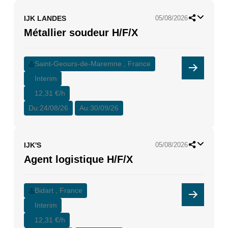
IJK LANDES
05/08/2026
Métallier soudeur H/F/X
Saint-Geours-de-Maremne , France
Interim
12,31 €/h
Du:
24/08/26
Au:
30/09/26
IJK'S
05/08/2026
Agent logistique H/F/X
Bidart , France
Interim
12,31 €/h