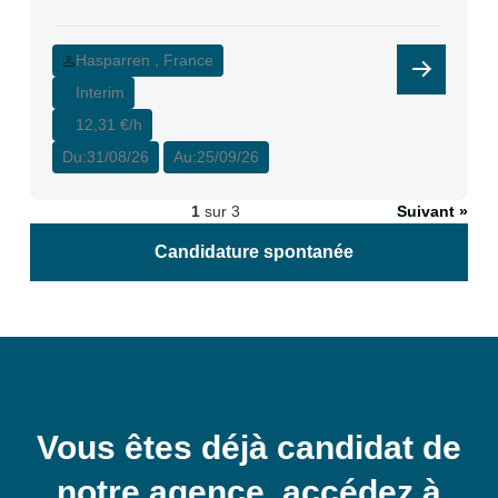
Hasparren , France
Interim
12,31 €/h
Du:
31/08/26
Au:
25/09/26
1
sur 3
Suivant »
Candidature spontanée
Vous êtes déjà candidat de
notre agence, accédez à